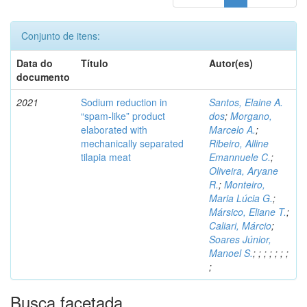
Conjunto de itens:
Data do
Título
Autor(es)
documento
2021
Sodium reduction in
Santos, Elaine A.
“spam-like” product
dos
;
Morgano,
elaborated with
Marcelo A.
;
mechanically separated
Ribeiro, Alline
tilapia meat
Emannuele C.
;
Oliveira, Aryane
R.
;
Monteiro,
Maria Lúcia G.
;
Mársico, Eliane T.
;
Caliari, Márcio
;
Soares Júnior,
Manoel S.
;
;
;
;
;
;
;
;
Busca facetada