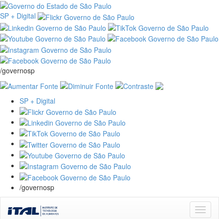
SP + Digital
/governosp
SP + Digital
/governosp
Skip
navigation