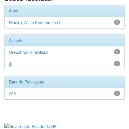
Autor
Ribeiro, Alline Emannuele C.
1
Assunto
Oreochromis niloticus
1
|||
1
Data de Publicação
2021
1