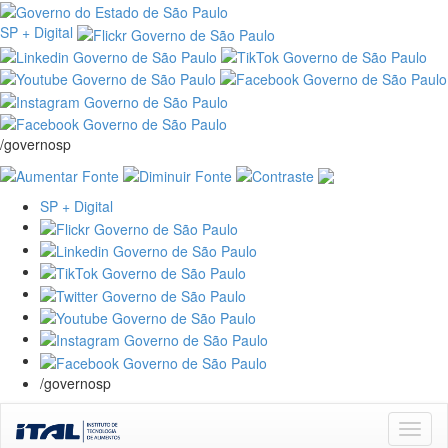
SP + Digital
/governosp
SP + Digital
/governosp
Skip
navigation