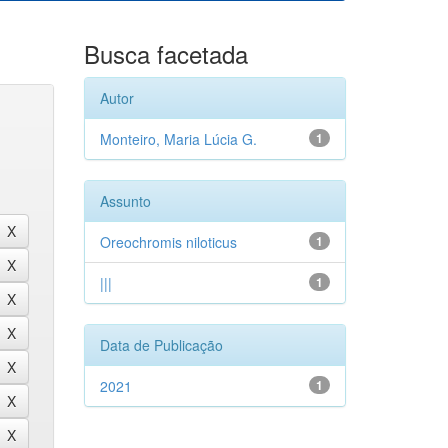
Busca facetada
Autor
Monteiro, Maria Lúcia G.
1
Assunto
Oreochromis niloticus
1
|||
1
Data de Publicação
2021
1