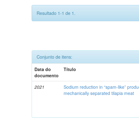
Resultado 1-1 de 1.
Conjunto de itens:
Data do
Título
documento
2021
Sodium reduction in “spam-like” produ
mechanically separated tilapia meat