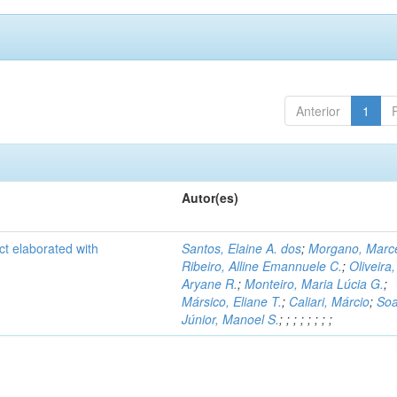
Anterior
1
Autor(es)
ct elaborated with
Santos, Elaine A. dos
;
Morgano, Marce
Ribeiro, Alline Emannuele C.
;
Oliveira,
Aryane R.
;
Monteiro, Maria Lúcia G.
;
Mársico, Eliane T.
;
Caliari, Márcio
;
Soa
Júnior, Manoel S.
;
;
;
;
;
;
;
;