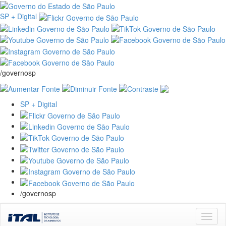
SP + Digital
/governosp
SP + Digital
/governosp
Skip
navigation