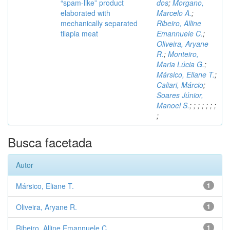
“spam-like” product
dos
;
Morgano,
elaborated with
Marcelo A.
;
mechanically separated
Ribeiro, Alline
tilapia meat
Emannuele C.
;
Oliveira, Aryane
R.
;
Monteiro,
Maria Lúcia G.
;
Mársico, Eliane T.
;
Caliari, Márcio
;
Soares Júnior,
Manoel S.
;
;
;
;
;
;
;
;
Busca facetada
Autor
Mársico, Eliane T.
1
Oliveira, Aryane R.
1
Ribeiro, Alline Emannuele C.
1