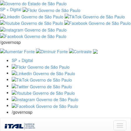
SP + Digital
/governosp
SP + Digital
/governosp
Skip
navigation