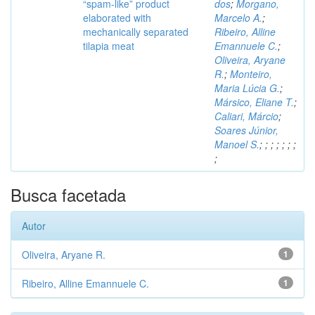
“spam-like” product
dos
;
Morgano,
elaborated with
Marcelo A.
;
mechanically separated
Ribeiro, Alline
tilapia meat
Emannuele C.
;
Oliveira, Aryane
R.
;
Monteiro,
Maria Lúcia G.
;
Mársico, Eliane T.
;
Caliari, Márcio
;
Soares Júnior,
Manoel S.
;
;
;
;
;
;
;
;
Busca facetada
Autor
Oliveira, Aryane R.
1
Ribeiro, Alline Emannuele C.
1