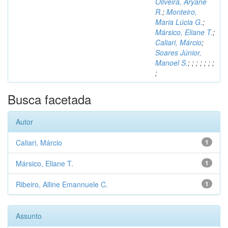
Oliveira, Aryane
R.
;
Monteiro,
Maria Lúcia G.
;
Mársico, Eliane T.
;
Caliari, Márcio
;
Soares Júnior,
Manoel S.
;
;
;
;
;
;
;
;
Busca facetada
Autor
Caliari, Márcio
1
Mársico, Eliane T.
1
Ribeiro, Alline Emannuele C.
1
Assunto