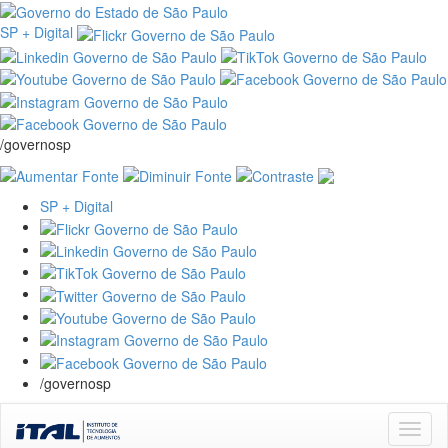
SP + Digital
/governosp
SP + Digital
/governosp
Skip
navigation