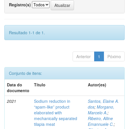
Registro(s)
Resultado 1-1 de 1.
Anterior
1
Póximo
Conjunto de itens:
Data do
Título
Autor(es)
documento
2021
Sodium reduction in
Santos, Elaine A.
“spam-like” product
dos
;
Morgano,
elaborated with
Marcelo A.
;
mechanically separated
Ribeiro, Alline
tilapia meat
Emannuele C.
;