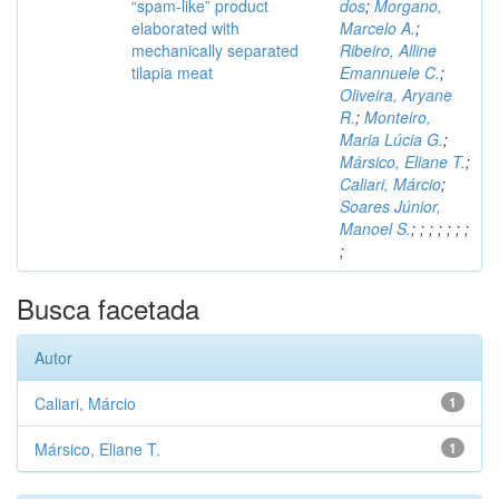
“spam-like” product
dos
;
Morgano,
elaborated with
Marcelo A.
;
mechanically separated
Ribeiro, Alline
tilapia meat
Emannuele C.
;
Oliveira, Aryane
R.
;
Monteiro,
Maria Lúcia G.
;
Mársico, Eliane T.
;
Caliari, Márcio
;
Soares Júnior,
Manoel S.
;
;
;
;
;
;
;
;
Busca facetada
Autor
Caliari, Márcio
1
Mársico, Eliane T.
1