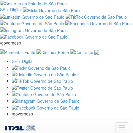
SP + Digital
/governosp
SP + Digital
/governosp
Skip
navigation