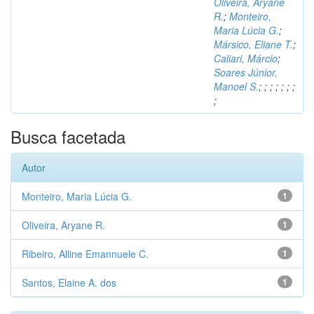
Oliveira, Aryane
R.
;
Monteiro,
Maria Lúcia G.
;
Mársico, Eliane T.
;
Caliari, Márcio
;
Soares Júnior,
Manoel S.
;
;
;
;
;
;
;
;
Busca facetada
Autor
Monteiro, Maria Lúcia G.
1
Oliveira, Aryane R.
1
Ribeiro, Alline Emannuele C.
1
Santos, Elaine A. dos
1