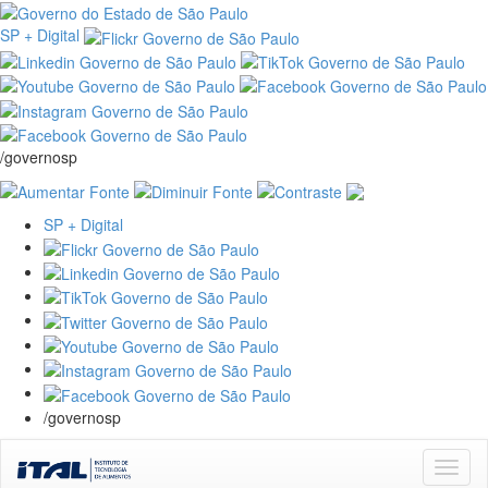
SP + Digital
/governosp
SP + Digital
/governosp
Skip
navigation