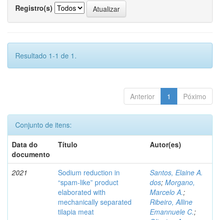
Registro(s)
Resultado 1-1 de 1.
Anterior
1
Póximo
Conjunto de itens:
Data do
Título
Autor(es)
documento
2021
Sodium reduction in
Santos, Elaine A.
“spam-like” product
dos
;
Morgano,
elaborated with
Marcelo A.
;
mechanically separated
Ribeiro, Alline
tilapia meat
Emannuele C.
;