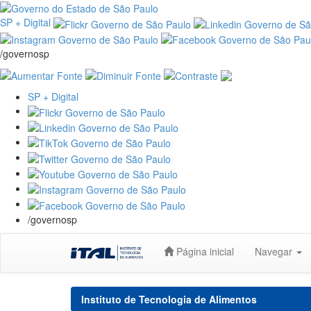
SP + Digital
/governosp
SP + Digital
/governosp
Skip
Página inicial
Navegar
navigation
Instituto de Tecnologia de Alimentos