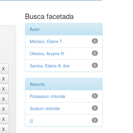
Busca facetada
Autor
Mársico, Eliane T.
1
Oliveira, Aryane R.
1
Santos, Elaine A. dos
1
Assunto
Potassium chloride
1
Sodium chloride
1
|||
1