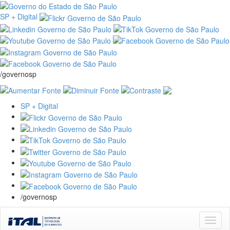
SP + Digital
/governosp
SP + Digital
/governosp
Skip
navigation