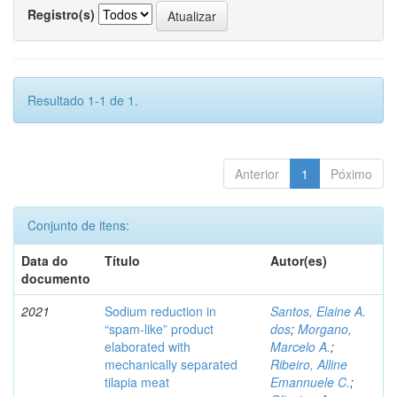
Registro(s)
Resultado 1-1 de 1.
Anterior
1
Póximo
Conjunto de itens:
Data do
Título
Autor(es)
documento
2021
Sodium reduction in
Santos, Elaine A.
“spam-like” product
dos
;
Morgano,
elaborated with
Marcelo A.
;
mechanically separated
Ribeiro, Alline
tilapia meat
Emannuele C.
;