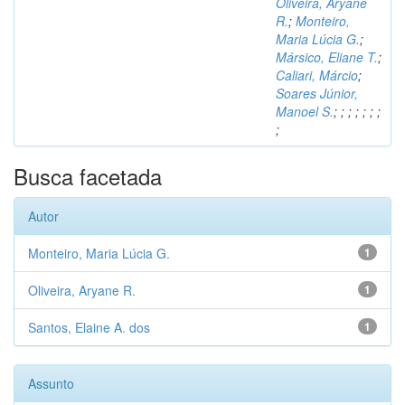
Oliveira, Aryane
R.
;
Monteiro,
Maria Lúcia G.
;
Mársico, Eliane T.
;
Caliari, Márcio
;
Soares Júnior,
Manoel S.
;
;
;
;
;
;
;
;
Busca facetada
Autor
Monteiro, Maria Lúcia G.
1
Oliveira, Aryane R.
1
Santos, Elaine A. dos
1
Assunto