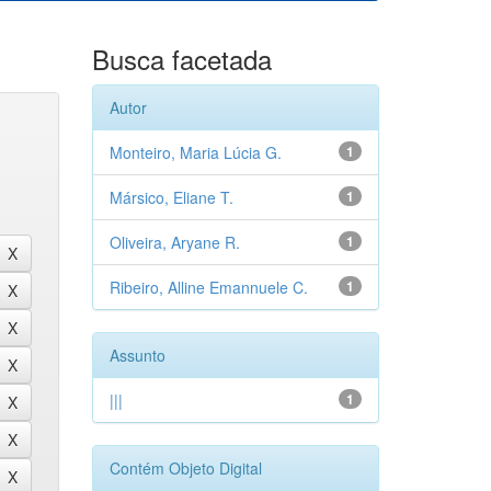
Busca facetada
Autor
Monteiro, Maria Lúcia G.
1
Mársico, Eliane T.
1
Oliveira, Aryane R.
1
Ribeiro, Alline Emannuele C.
1
Assunto
|||
1
Contém Objeto Digital