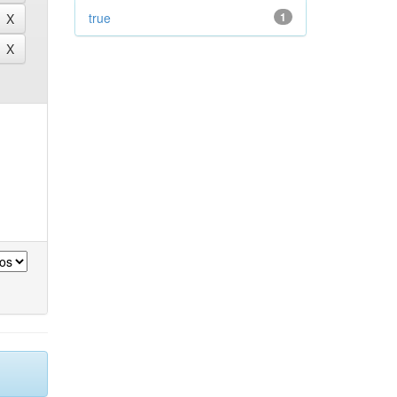
true
1