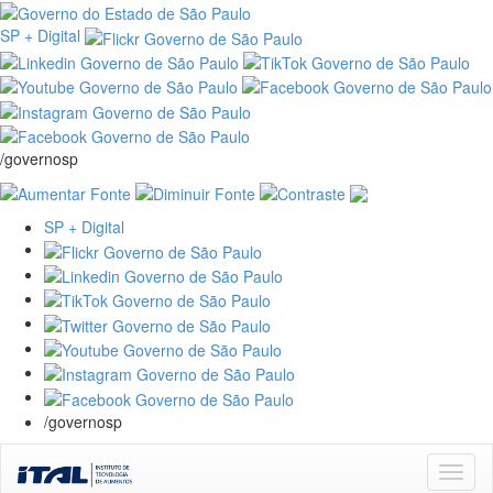
SP + Digital
/governosp
SP + Digital
/governosp
Skip
navigation