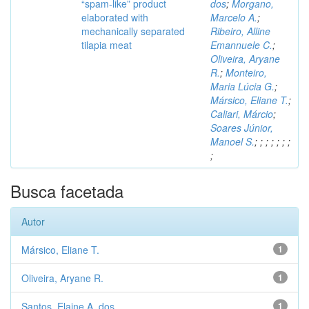
“spam-like” product
dos
;
Morgano,
elaborated with
Marcelo A.
;
mechanically separated
Ribeiro, Alline
tilapia meat
Emannuele C.
;
Oliveira, Aryane
R.
;
Monteiro,
Maria Lúcia G.
;
Mársico, Eliane T.
;
Caliari, Márcio
;
Soares Júnior,
Manoel S.
;
;
;
;
;
;
;
;
Busca facetada
Autor
Mársico, Eliane T.
1
Oliveira, Aryane R.
1
Santos, Elaine A. dos
1