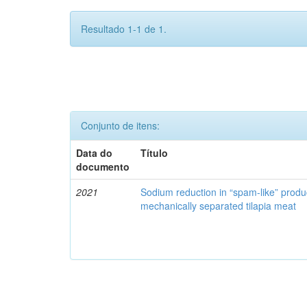
Resultado 1-1 de 1.
Conjunto de itens:
Data do
Título
documento
2021
Sodium reduction in “spam-like” produ
mechanically separated tilapia meat