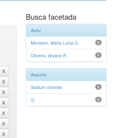
Busca facetada
Autor
Monteiro, Maria Lúcia G.
1
Oliveira, Aryane R.
1
Assunto
Sodium chloride
1
|||
1