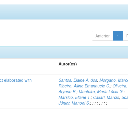
Anterior
1
Autor(es)
ct elaborated with
Santos, Elaine A. dos
;
Morgano, Marce
Ribeiro, Alline Emannuele C.
;
Oliveira,
Aryane R.
;
Monteiro, Maria Lúcia G.
;
Mársico, Eliane T.
;
Caliari, Márcio
;
Soa
Júnior, Manoel S.
;
;
;
;
;
;
;
;