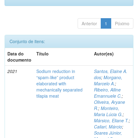
Anterior
1
Póximo
Conjunto de itens:
Data do
Título
Autor(es)
documento
2021
Sodium reduction in
Santos, Elaine A.
“spam-like” product
dos
;
Morgano,
elaborated with
Marcelo A.
;
mechanically separated
Ribeiro, Alline
tilapia meat
Emannuele C.
;
Oliveira, Aryane
R.
;
Monteiro,
Maria Lúcia G.
;
Mársico, Eliane T.
;
Caliari, Márcio
;
Soares Júnior,