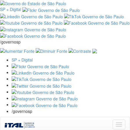
SP + Digital
/governosp
SP + Digital
/governosp
Skip
navigation