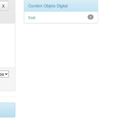
Contém Objeto Digital
true
1