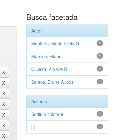
Busca facetada
Autor
Monteiro, Maria Lúcia G.
1
Mársico, Eliane T.
1
Oliveira, Aryane R.
1
Santos, Elaine A. dos
1
Assunto
Sodium chloride
1
|||
1