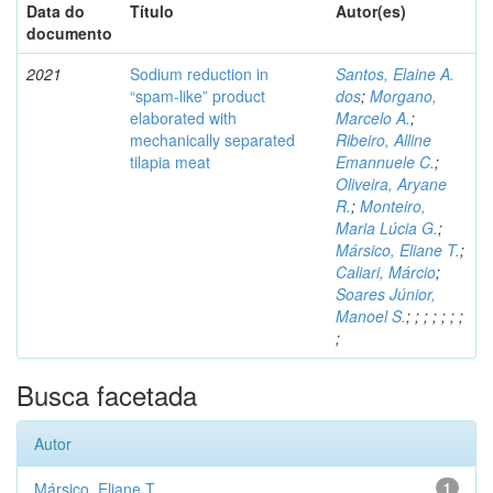
Data do
Título
Autor(es)
documento
2021
Sodium reduction in
Santos, Elaine A.
“spam-like” product
dos
;
Morgano,
elaborated with
Marcelo A.
;
mechanically separated
Ribeiro, Alline
tilapia meat
Emannuele C.
;
Oliveira, Aryane
R.
;
Monteiro,
Maria Lúcia G.
;
Mársico, Eliane T.
;
Caliari, Márcio
;
Soares Júnior,
Manoel S.
;
;
;
;
;
;
;
;
Busca facetada
Autor
Mársico, Eliane T.
1