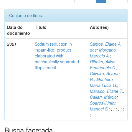
Conjunto de itens:
Data do
Título
Autor(es)
documento
2021
Sodium reduction in
Santos, Elaine A.
“spam-like” product
dos
;
Morgano,
elaborated with
Marcelo A.
;
mechanically separated
Ribeiro, Alline
tilapia meat
Emannuele C.
;
Oliveira, Aryane
R.
;
Monteiro,
Maria Lúcia G.
;
Mársico, Eliane T.
;
Caliari, Márcio
;
Soares Júnior,
Manoel S.
;
;
;
;
;
;
;
;
Busca facetada