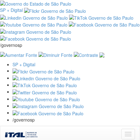
SP + Digital
/governosp
SP + Digital
/governosp
Skip
navigation