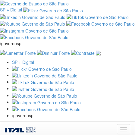
SP + Digital
/governosp
SP + Digital
/governosp
Skip
navigation