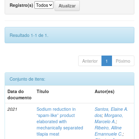
Registro(s)
Resultado 1-1 de 1.
Anterior
1
Póximo
Conjunto de itens:
Data do
Título
Autor(es)
documento
2021
Sodium reduction in
Santos, Elaine A.
“spam-like” product
dos
;
Morgano,
elaborated with
Marcelo A.
;
mechanically separated
Ribeiro, Alline
tilapia meat
Emannuele C.
;