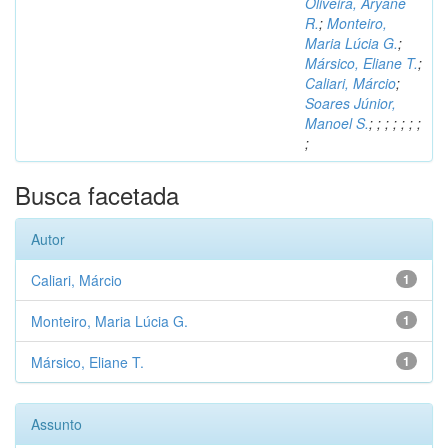
Oliveira, Aryane
R.
;
Monteiro,
Maria Lúcia G.
;
Mársico, Eliane T.
;
Caliari, Márcio
;
Soares Júnior,
Manoel S.
;
;
;
;
;
;
;
;
Busca facetada
Autor
Caliari, Márcio
1
Monteiro, Maria Lúcia G.
1
Mársico, Eliane T.
1
Assunto