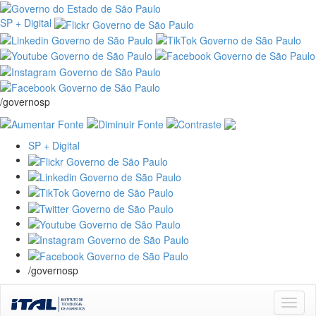
SP + Digital
/governosp
SP + Digital
/governosp
Skip
navigation