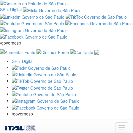
SP + Digital
/governosp
SP + Digital
/governosp
Skip
navigation