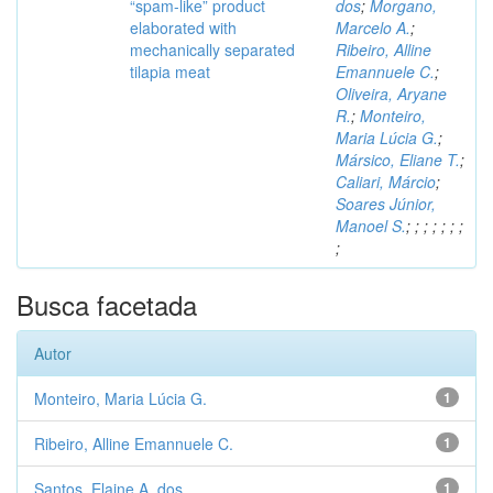
“spam-like” product
dos
;
Morgano,
elaborated with
Marcelo A.
;
mechanically separated
Ribeiro, Alline
tilapia meat
Emannuele C.
;
Oliveira, Aryane
R.
;
Monteiro,
Maria Lúcia G.
;
Mársico, Eliane T.
;
Caliari, Márcio
;
Soares Júnior,
Manoel S.
;
;
;
;
;
;
;
;
Busca facetada
Autor
Monteiro, Maria Lúcia G.
1
Ribeiro, Alline Emannuele C.
1
Santos, Elaine A. dos
1