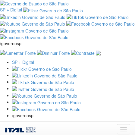
SP + Digital
/governosp
SP + Digital
/governosp
Skip
navigation