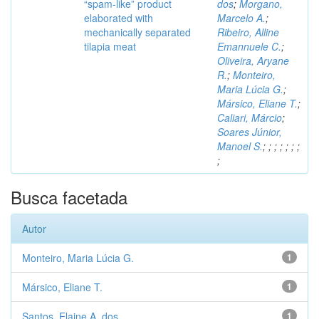
“spam-like” product
dos
;
Morgano,
elaborated with
Marcelo A.
;
mechanically separated
Ribeiro, Alline
tilapia meat
Emannuele C.
;
Oliveira, Aryane
R.
;
Monteiro,
Maria Lúcia G.
;
Mársico, Eliane T.
;
Caliari, Márcio
;
Soares Júnior,
Manoel S.
;
;
;
;
;
;
;
;
Busca facetada
Autor
Monteiro, Maria Lúcia G.
1
Mársico, Eliane T.
1
Santos, Elaine A. dos
1