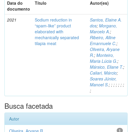
Data do
Título
Autor(es)
documento
2021
Sodium reduction in
Santos, Elaine A.
“spam-like” product
dos
;
Morgano,
elaborated with
Marcelo A.
;
mechanically separated
Ribeiro, Alline
tilapia meat
Emannuele C.
;
Oliveira, Aryane
R.
;
Monteiro,
Maria Lúcia G.
;
Mársico, Eliane T.
;
Caliari, Márcio
;
Soares Júnior,
Manoel S.
;
;
;
;
;
;
;
;
Busca facetada
Autor
Oliveira, Aryane R.
1