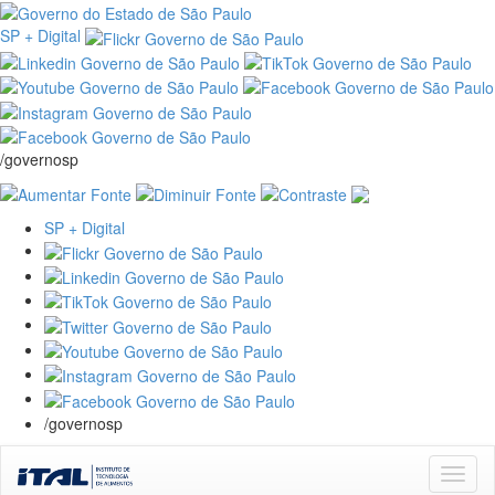
SP + Digital
/governosp
SP + Digital
/governosp
Skip
navigation