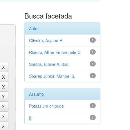
Busca facetada
Autor
Oliveira, Aryane R.
1
Ribeiro, Alline Emannuele C.
1
Santos, Elaine A. dos
1
Soares Júnior, Manoel S.
1
Assunto
Potassium chloride
1
|||
1