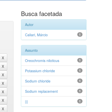
Busca facetada
Autor
Caliari, Márcio
1
Assunto
Oreochromis niloticus
1
Potassium chloride
1
Sodium chloride
1
Sodium replacement
1
|||
1