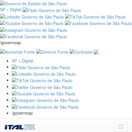
SP + Digital
/governosp
SP + Digital
/governosp
Skip
navigation