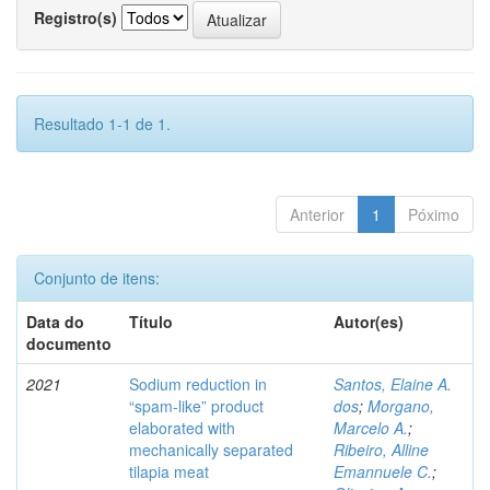
Registro(s)
Resultado 1-1 de 1.
Anterior
1
Póximo
Conjunto de itens:
Data do
Título
Autor(es)
documento
2021
Sodium reduction in
Santos, Elaine A.
“spam-like” product
dos
;
Morgano,
elaborated with
Marcelo A.
;
mechanically separated
Ribeiro, Alline
tilapia meat
Emannuele C.
;