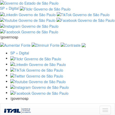
SP + Digital
/governosp
SP + Digital
/governosp
Skip
navigation