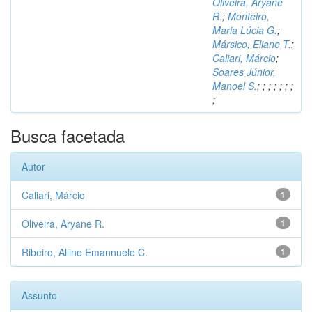
Oliveira, Aryane
R.
;
Monteiro,
Maria Lúcia G.
;
Mársico, Eliane T.
;
Caliari, Márcio
;
Soares Júnior,
Manoel S.
;
;
;
;
;
;
;
;
Busca facetada
Autor
Caliari, Márcio
1
Oliveira, Aryane R.
1
Ribeiro, Alline Emannuele C.
1
Assunto