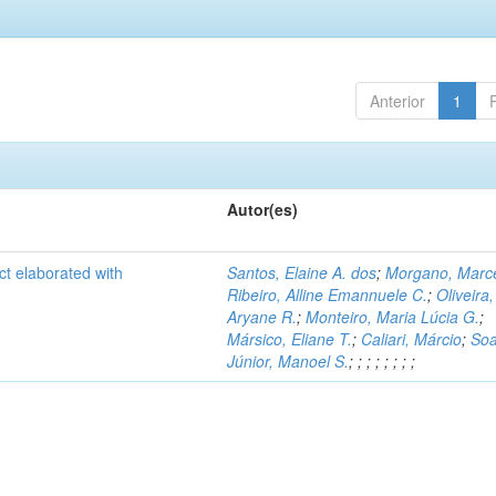
Anterior
1
Autor(es)
ct elaborated with
Santos, Elaine A. dos
;
Morgano, Marce
Ribeiro, Alline Emannuele C.
;
Oliveira,
Aryane R.
;
Monteiro, Maria Lúcia G.
;
Mársico, Eliane T.
;
Caliari, Márcio
;
Soa
Júnior, Manoel S.
;
;
;
;
;
;
;
;