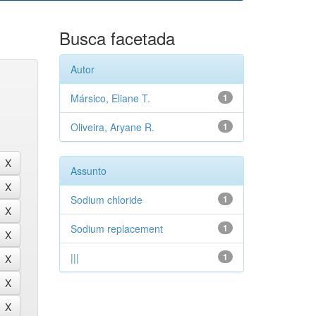
Busca facetada
Autor
Mársico, Eliane T.
1
Oliveira, Aryane R.
1
Assunto
Sodium chloride
1
Sodium replacement
1
|||
1