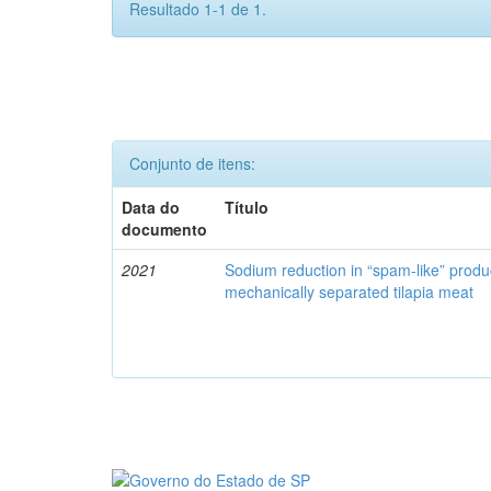
Resultado 1-1 de 1.
Conjunto de itens:
Data do
Título
documento
2021
Sodium reduction in “spam-like” produ
mechanically separated tilapia meat