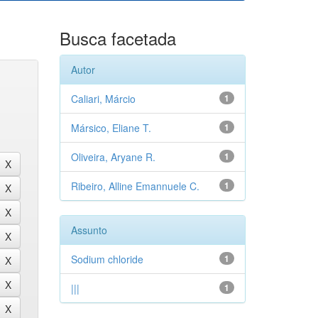
Busca facetada
Autor
Caliari, Márcio
1
Mársico, Eliane T.
1
Oliveira, Aryane R.
1
Ribeiro, Alline Emannuele C.
1
Assunto
Sodium chloride
1
|||
1