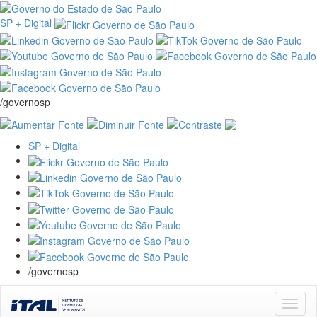
SP + Digital
/governosp
SP + Digital
/governosp
Skip
navigation