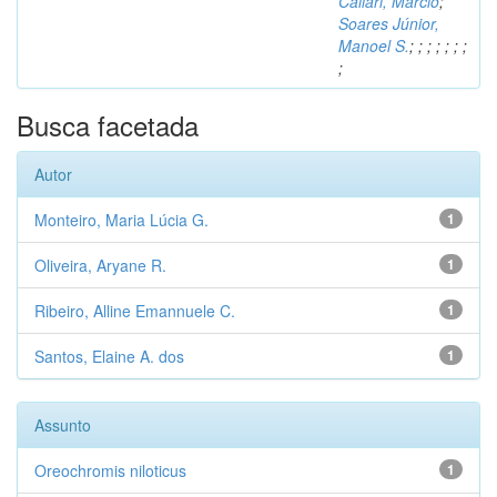
Caliari, Márcio
;
Soares Júnior,
Manoel S.
;
;
;
;
;
;
;
;
Busca facetada
Autor
Monteiro, Maria Lúcia G.
1
Oliveira, Aryane R.
1
Ribeiro, Alline Emannuele C.
1
Santos, Elaine A. dos
1
Assunto
Oreochromis niloticus
1