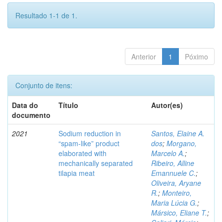
Resultado 1-1 de 1.
Anterior
1
Póximo
Conjunto de itens:
Data do
Título
Autor(es)
documento
2021
Sodium reduction in
Santos, Elaine A.
“spam-like” product
dos
;
Morgano,
elaborated with
Marcelo A.
;
mechanically separated
Ribeiro, Alline
tilapia meat
Emannuele C.
;
Oliveira, Aryane
R.
;
Monteiro,
Maria Lúcia G.
;
Mársico, Eliane T.
;