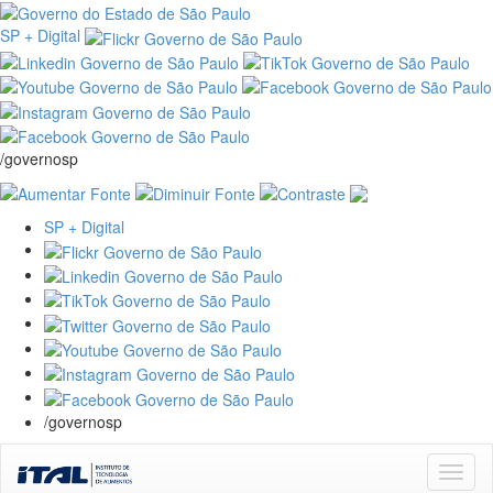
SP + Digital
/governosp
SP + Digital
/governosp
Skip
navigation