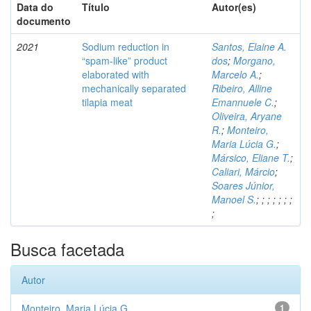
Data do
Título
Autor(es)
documento
2021
Sodium reduction in
Santos, Elaine A.
“spam-like” product
dos
;
Morgano,
elaborated with
Marcelo A.
;
mechanically separated
Ribeiro, Alline
tilapia meat
Emannuele C.
;
Oliveira, Aryane
R.
;
Monteiro,
Maria Lúcia G.
;
Mársico, Eliane T.
;
Caliari, Márcio
;
Soares Júnior,
Manoel S.
;
;
;
;
;
;
;
;
Busca facetada
Autor
Monteiro, Maria Lúcia G.
1