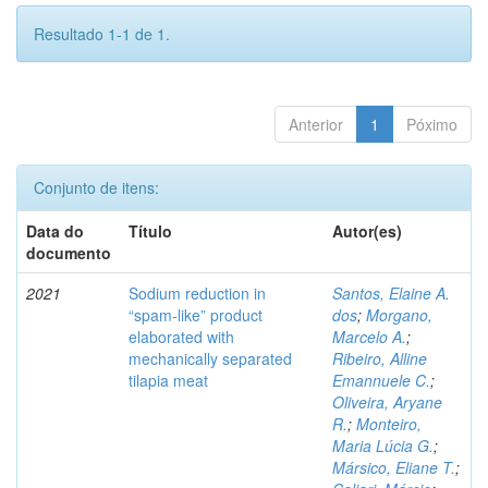
Resultado 1-1 de 1.
Anterior
1
Póximo
Conjunto de itens:
Data do
Título
Autor(es)
documento
2021
Sodium reduction in
Santos, Elaine A.
“spam-like” product
dos
;
Morgano,
elaborated with
Marcelo A.
;
mechanically separated
Ribeiro, Alline
tilapia meat
Emannuele C.
;
Oliveira, Aryane
R.
;
Monteiro,
Maria Lúcia G.
;
Mársico, Eliane T.
;