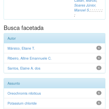
Caliari, Márcio
;
Soares Júnior,
Manoel S.
;
;
;
;
;
;
;
;
Busca facetada
Autor
Mársico, Eliane T.
1
Ribeiro, Alline Emannuele C.
1
Santos, Elaine A. dos
1
Assunto
Oreochromis niloticus
1
Potassium chloride
1