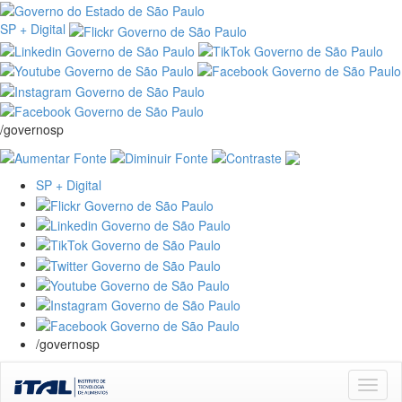
SP + Digital
/governosp
SP + Digital
/governosp
Skip
navigation