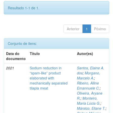
Resultado 1-1 de 1.
Anterior
1
Póximo
Conjunto de itens:
Data do
Título
Autor(es)
documento
2021
Sodium reduction in
Santos, Elaine A.
“spam-like” product
dos
;
Morgano,
elaborated with
Marcelo A.
;
mechanically separated
Ribeiro, Alline
tilapia meat
Emannuele C.
;
Oliveira, Aryane
R.
;
Monteiro,
Maria Lúcia G.
;
Mársico, Eliane T.
;