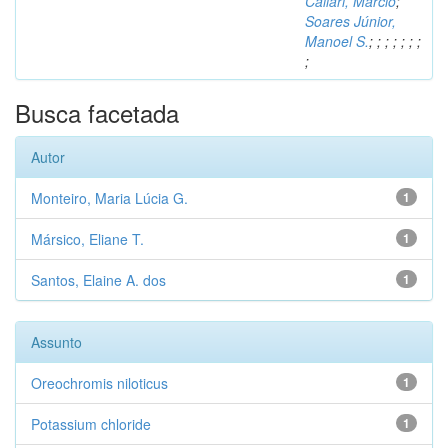
Caliari, Márcio
;
Soares Júnior,
Manoel S.
;
;
;
;
;
;
;
;
Busca facetada
Autor
Monteiro, Maria Lúcia G.
1
Mársico, Eliane T.
1
Santos, Elaine A. dos
1
Assunto
Oreochromis niloticus
1
Potassium chloride
1