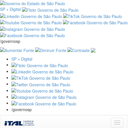
SP + Digital
/governosp
SP + Digital
/governosp
Skip
navigation