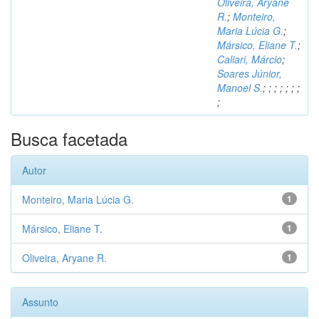
Oliveira, Aryane
R.
;
Monteiro,
Maria Lúcia G.
;
Mársico, Eliane T.
;
Caliari, Márcio
;
Soares Júnior,
Manoel S.
;
;
;
;
;
;
;
;
Busca facetada
Autor
Monteiro, Maria Lúcia G.
1
Mársico, Eliane T.
1
Oliveira, Aryane R.
1
Assunto