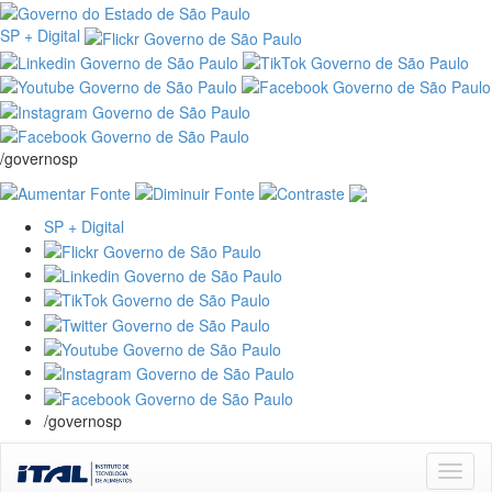
SP + Digital
/governosp
SP + Digital
/governosp
Skip
navigation