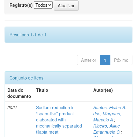
Registro(s)
Resultado 1-1 de 1.
Anterior
1
Póximo
Conjunto de itens:
Data do
Título
Autor(es)
documento
2021
Sodium reduction in
Santos, Elaine A.
“spam-like” product
dos
;
Morgano,
elaborated with
Marcelo A.
;
mechanically separated
Ribeiro, Alline
tilapia meat
Emannuele C.
;