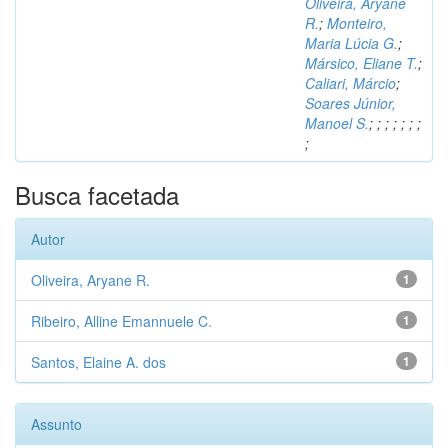
Oliveira, Aryane
R.
;
Monteiro,
Maria Lúcia G.
;
Mársico, Eliane T.
;
Caliari, Márcio
;
Soares Júnior,
Manoel S.
;
;
;
;
;
;
;
;
Busca facetada
Autor
Oliveira, Aryane R.
1
Ribeiro, Alline Emannuele C.
1
Santos, Elaine A. dos
1
Assunto