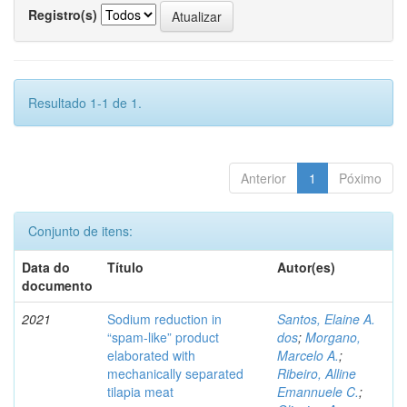
Registro(s)
Resultado 1-1 de 1.
Anterior
1
Póximo
Conjunto de itens:
Data do
Título
Autor(es)
documento
2021
Sodium reduction in
Santos, Elaine A.
“spam-like” product
dos
;
Morgano,
elaborated with
Marcelo A.
;
mechanically separated
Ribeiro, Alline
tilapia meat
Emannuele C.
;