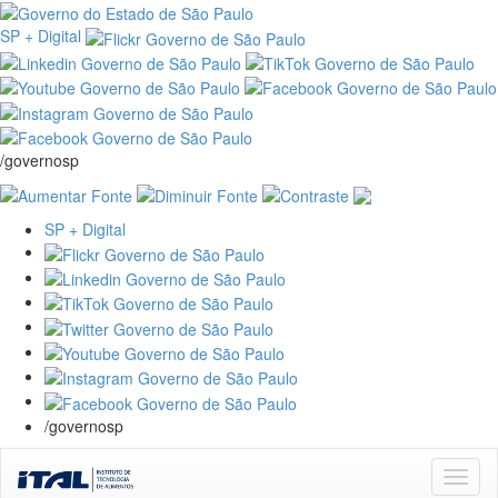
SP + Digital
/governosp
SP + Digital
/governosp
Skip
navigation