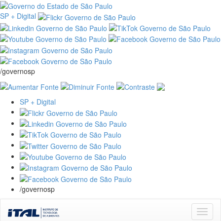
SP + Digital
/governosp
SP + Digital
/governosp
Skip
navigation