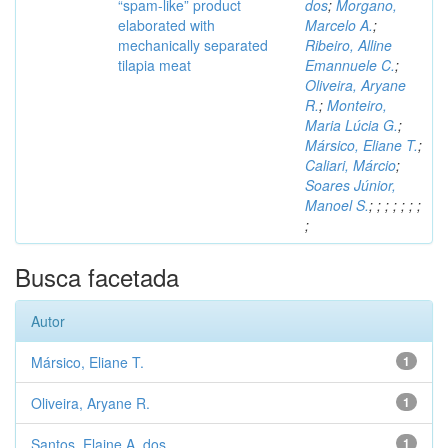
“spam-like” product
dos
;
Morgano,
elaborated with
Marcelo A.
;
mechanically separated
Ribeiro, Alline
tilapia meat
Emannuele C.
;
Oliveira, Aryane
R.
;
Monteiro,
Maria Lúcia G.
;
Mársico, Eliane T.
;
Caliari, Márcio
;
Soares Júnior,
Manoel S.
;
;
;
;
;
;
;
;
Busca facetada
Autor
Mársico, Eliane T.
1
Oliveira, Aryane R.
1
Santos, Elaine A. dos
1