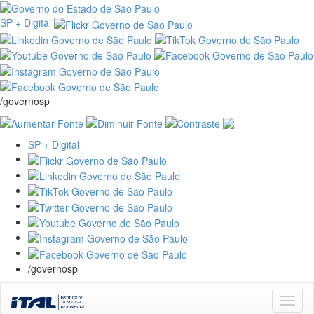
SP + Digital
/governosp
SP + Digital
/governosp
Skip
navigation