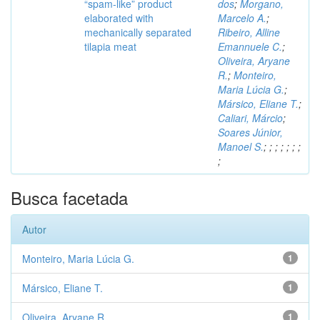
“spam-like” product
dos
;
Morgano,
elaborated with
Marcelo A.
;
mechanically separated
Ribeiro, Alline
tilapia meat
Emannuele C.
;
Oliveira, Aryane
R.
;
Monteiro,
Maria Lúcia G.
;
Mársico, Eliane T.
;
Caliari, Márcio
;
Soares Júnior,
Manoel S.
;
;
;
;
;
;
;
;
Busca facetada
Autor
Monteiro, Maria Lúcia G.
1
Mársico, Eliane T.
1
Oliveira, Aryane R.
1