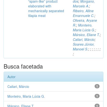
“spam-like” product
dos
;
Morgano,
elaborated with
Marcelo A.
;
mechanically separated
Ribeiro, Alline
tilapia meat
Emannuele C.
;
Oliveira, Aryane
R.
;
Monteiro,
Maria Lúcia G.
;
Mársico, Eliane T.
;
Caliari, Márcio
;
Soares Júnior,
Manoel S.
;
;
;
;
;
;
;
;
Busca facetada
Autor
Caliari, Márcio
1
Monteiro, Maria Lúcia G.
1
Mársico, Eliane T.
1