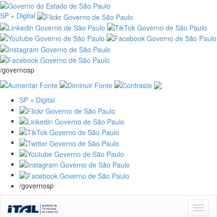
SP + Digital
/governosp
SP + Digital
/governosp
Skip
navigation