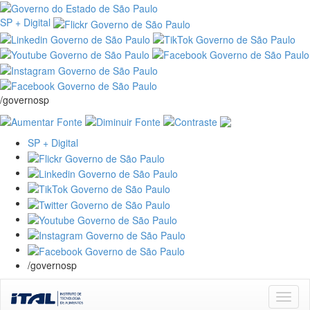
SP + Digital
/governosp
SP + Digital
/governosp
Skip
navigation