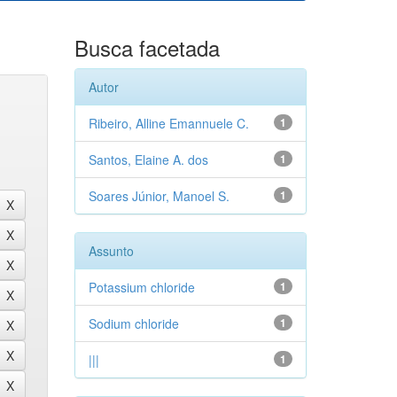
Busca facetada
Autor
Ribeiro, Alline Emannuele C.
1
Santos, Elaine A. dos
1
Soares Júnior, Manoel S.
1
Assunto
Potassium chloride
1
Sodium chloride
1
|||
1