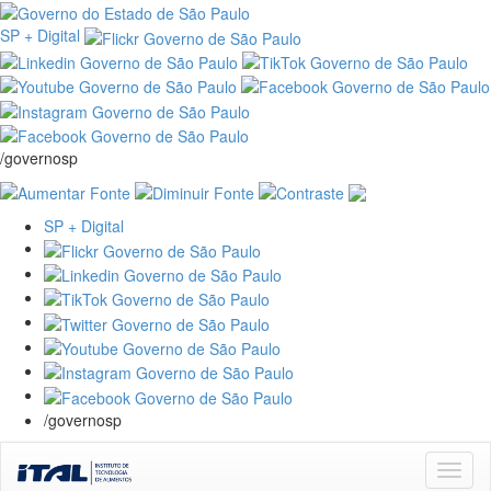
SP + Digital
/governosp
SP + Digital
/governosp
Skip
navigation