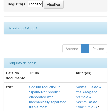
Registro(s)
Resultado 1-1 de 1.
Anterior
1
Póximo
Conjunto de itens:
Data do
Título
Autor(es)
documento
2021
Sodium reduction in
Santos, Elaine A.
“spam-like” product
dos
;
Morgano,
elaborated with
Marcelo A.
;
mechanically separated
Ribeiro, Alline
tilapia meat
Emannuele C.
;