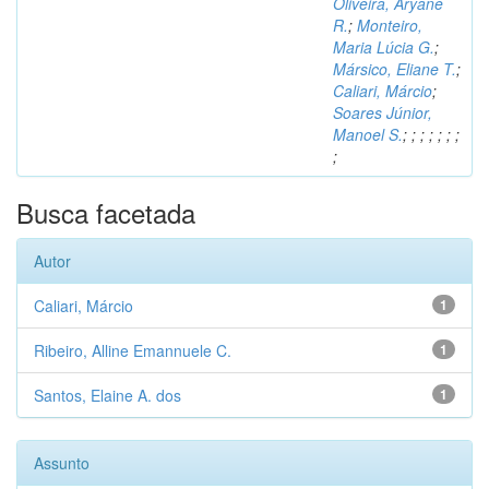
Oliveira, Aryane
R.
;
Monteiro,
Maria Lúcia G.
;
Mársico, Eliane T.
;
Caliari, Márcio
;
Soares Júnior,
Manoel S.
;
;
;
;
;
;
;
;
Busca facetada
Autor
Caliari, Márcio
1
Ribeiro, Alline Emannuele C.
1
Santos, Elaine A. dos
1
Assunto