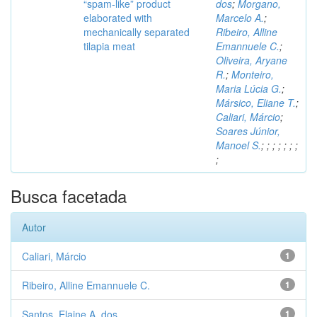
“spam-like” product
dos
;
Morgano,
elaborated with
Marcelo A.
;
mechanically separated
Ribeiro, Alline
tilapia meat
Emannuele C.
;
Oliveira, Aryane
R.
;
Monteiro,
Maria Lúcia G.
;
Mársico, Eliane T.
;
Caliari, Márcio
;
Soares Júnior,
Manoel S.
;
;
;
;
;
;
;
;
Busca facetada
Autor
Caliari, Márcio
1
Ribeiro, Alline Emannuele C.
1
Santos, Elaine A. dos
1