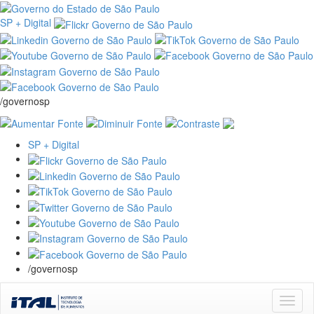
SP + Digital
/governosp
SP + Digital
/governosp
Skip
navigation