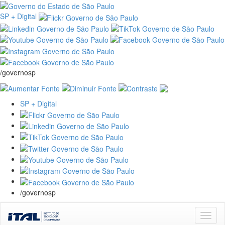
SP + Digital
/governosp
SP + Digital
/governosp
Skip
navigation