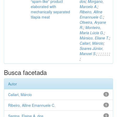
“spam-like” product
dos
;
Morgano,
elaborated with
Marcelo A.
;
mechanically separated
Ribeiro, Alline
tilapia meat
Emannuele C.
;
Oliveira, Aryane
R.
;
Monteiro,
Maria Lúcia G.
;
Mársico, Eliane T.
;
Caliari, Márcio
;
Soares Júnior,
Manoel S.
;
;
;
;
;
;
;
;
Busca facetada
Autor
Caliari, Márcio
1
Ribeiro, Alline Emannuele C.
1
Santos, Elaine A. dos
1