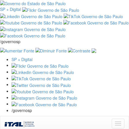
SP + Digital
/governosp
SP + Digital
/governosp
Skip
navigation