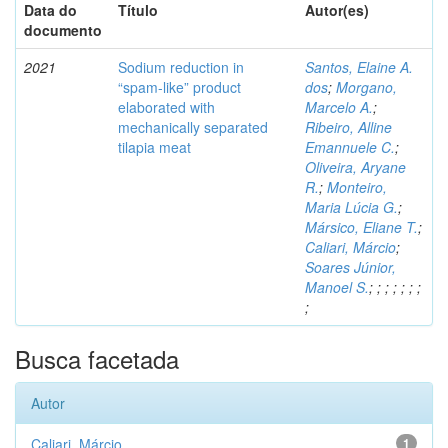
Data do
Título
Autor(es)
documento
2021
Sodium reduction in
Santos, Elaine A.
“spam-like” product
dos
;
Morgano,
elaborated with
Marcelo A.
;
mechanically separated
Ribeiro, Alline
tilapia meat
Emannuele C.
;
Oliveira, Aryane
R.
;
Monteiro,
Maria Lúcia G.
;
Mársico, Eliane T.
;
Caliari, Márcio
;
Soares Júnior,
Manoel S.
;
;
;
;
;
;
;
;
Busca facetada
Autor
Caliari, Márcio
1