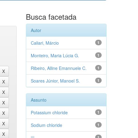
Busca facetada
Autor
Caliari, Márcio
1
Monteiro, Maria Lúcia G.
1
Ribeiro, Alline Emannuele C.
1
Soares Júnior, Manoel S.
1
Assunto
Potassium chloride
1
Sodium chloride
1
|||
1