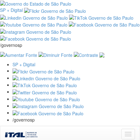
SP + Digital
/governosp
SP + Digital
/governosp
Skip
navigation