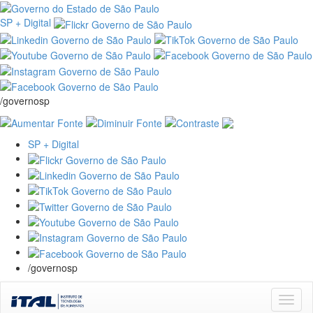
SP + Digital
/governosp
SP + Digital
/governosp
Skip
navigation