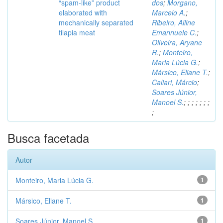
“spam-like” product
dos
;
Morgano,
elaborated with
Marcelo A.
;
mechanically separated
Ribeiro, Alline
tilapia meat
Emannuele C.
;
Oliveira, Aryane
R.
;
Monteiro,
Maria Lúcia G.
;
Mársico, Eliane T.
;
Caliari, Márcio
;
Soares Júnior,
Manoel S.
;
;
;
;
;
;
;
;
Busca facetada
Autor
Monteiro, Maria Lúcia G.
1
Mársico, Eliane T.
1
Soares Júnior, Manoel S.
1