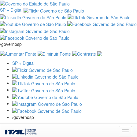
SP + Digital
/governosp
SP + Digital
/governosp
Skip
navigation