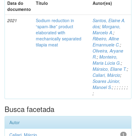
Data do
Título
Autor(es)
documento
2021
Sodium reduction in
Santos, Elaine A.
“spam-like” product
dos
;
Morgano,
elaborated with
Marcelo A.
;
mechanically separated
Ribeiro, Alline
tilapia meat
Emannuele C.
;
Oliveira, Aryane
R.
;
Monteiro,
Maria Lúcia G.
;
Mársico, Eliane T.
;
Caliari, Márcio
;
Soares Júnior,
Manoel S.
;
;
;
;
;
;
;
;
Busca facetada
Autor
Caliari, Márcio
1