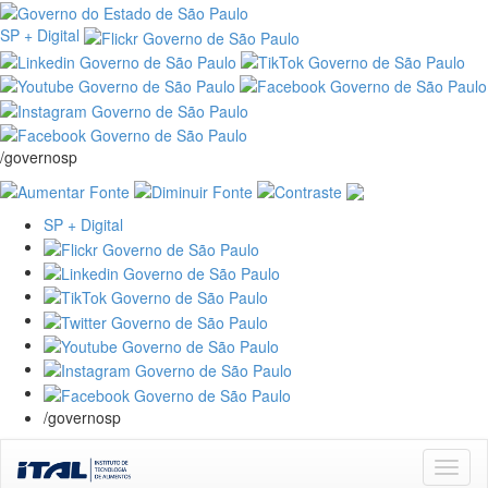
SP + Digital
/governosp
SP + Digital
/governosp
Skip
navigation