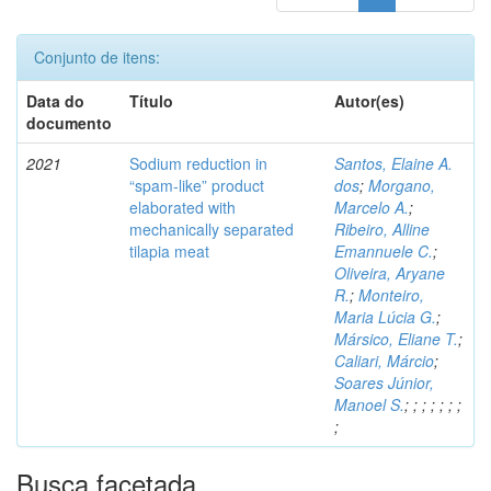
Conjunto de itens:
Data do
Título
Autor(es)
documento
2021
Sodium reduction in
Santos, Elaine A.
“spam-like” product
dos
;
Morgano,
elaborated with
Marcelo A.
;
mechanically separated
Ribeiro, Alline
tilapia meat
Emannuele C.
;
Oliveira, Aryane
R.
;
Monteiro,
Maria Lúcia G.
;
Mársico, Eliane T.
;
Caliari, Márcio
;
Soares Júnior,
Manoel S.
;
;
;
;
;
;
;
;
Busca facetada